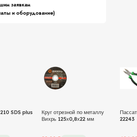
шим заявкам
иалы и оборудование)
 210 SDS plus
Круг отрезной по металлу
Пасса
Вихрь 125х0,8х22 мм
22243