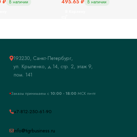
0
₽
495.65
₽
В наличии
В наличии
ину
В Корзину
193230, Санкт-Петербург,
ул. Крыленко, д.14, стр. 2, этаж 9,
пом. 141
Заказы принимаем c
10:00 - 18:00
МСК пн-пт
+7-812-250-61-90
info@tigrbusiness.ru