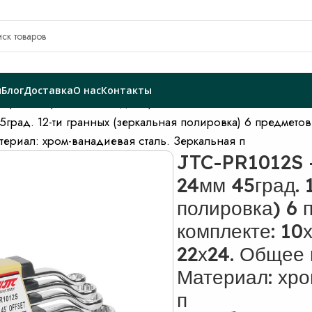
я
Блог
Доставка
О нас
Контакты
ты
Ключи
Ключи накидные
ад. 12-ти гранных (зеркальная полировка) 6 предметов JT
териал: хром-ванадиевая сталь. Зеркальная п
JTC-PR1012S 
24мм 45град. 
полировка) 6 
комплекте: 10х
22х24. Общее 
Материал: хро
п