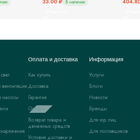
33.00
₽
404.8
ичии
В наличии
В Корзину
В Корз
Оплата и доставка
Информация
 свет
Как купить
Услуги
 вентиляция
Доставка
Блоги
и насосы
Гарантия
Новости
инги
Оплата
Бренды
Возврат товара и
Для юр.лиц
денежных средств
снаряжения
Для поставщиков
Условия доставки и