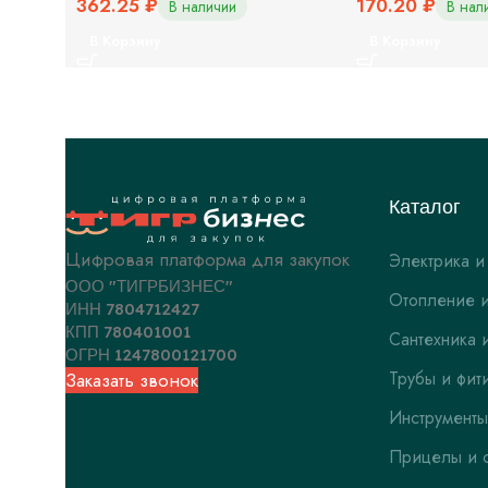
362.25
₽
170.20
₽
В наличии
В нал
В Корзину
В Корзину
Каталог
Цифровая платформа для закупок
Электрика и
ООО "ТИГРБИЗНЕС"
Отопление и
ИНН 7804712427
КПП 780401001
Сантехника 
ОГРН 1247800121700
Трубы и фит
Заказать звонок
Инструменты
Прицелы и 