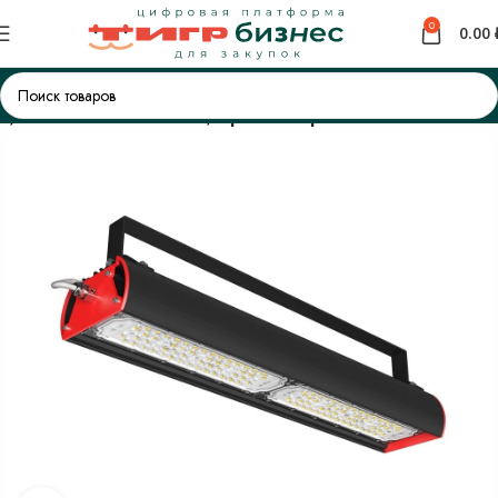
0
0.00
ие
Уличные светильники
Прожекторы с линзой DIODEX