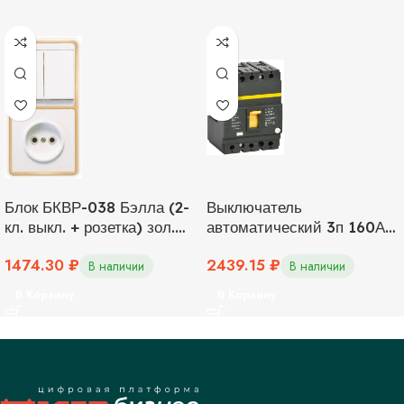
Блок БКВР-038 Бэлла (2-
Выключатель
кл. выкл. + розетка) зол.
автоматический 3п 160А
Кунцево 5828
35кА ВА 88-33 IEK
1474.30
₽
2439.15
₽
SVA20-3-0160
В наличии
В наличии
В Корзину
В Корзину