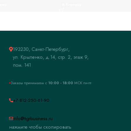
ину
В Корзину
193230, Санкт-Петербург,
ул. Крыленко, д.14, стр. 2, этаж 9,
пом. 141
Заказы принимаем c
10:00 - 18:00
МСК пн-пт
+7-812-250-61-90
info@tigrbusiness.ru
нажмите чтобы скопировать