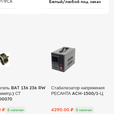
РПУСА
Белый/любой под заказ
атель BAT 136 236 RW
Стабилизатор напряжения
мметр.) СТ
РЕСАНТА ACH-1500/1-Ц
00070
0
₽
4290.00
₽
В наличии
В наличии