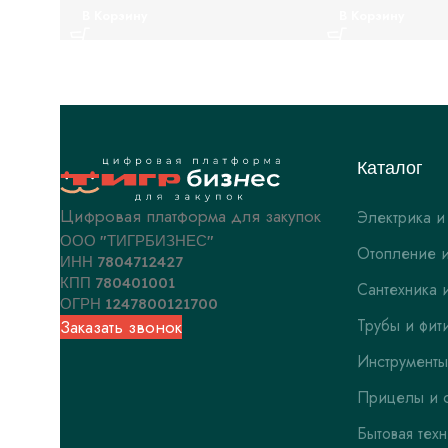
В Корзину
В Корзину
Каталог
Цифровая платформа для закупок
Электрика и
ООО "ТИГРБИЗНЕС"
Отопление и
ИНН 7804712427
КПП 780401001
Сантехника 
ОГРН 1247800121700
Трубы и фит
Заказать звонок
Инструменты
Прицелы и 
Бытовая тех