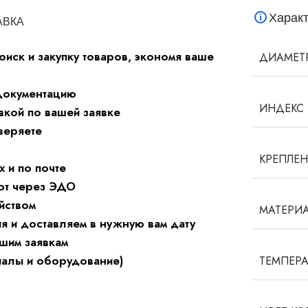
Характ
АВКА
оиск и закупку товаров, экономя ваше
ДИАМЕТР
 документацию
ИНДЕКС 
вкой по вашей заявке
веряете
КРЕПЛЕ
 и по почте
от через ЭДО
йством
МАТЕРИ
 и доставляем в нужную вам дату
шим заявкам
иалы и оборудование)
ТЕМПЕРА