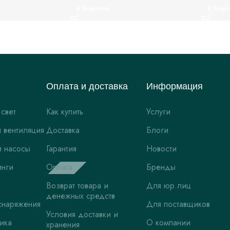
В Корзину
В Корз
Оплата и доставка
Информация
 свет
Как купить
Услуги
 вентиляция
Доставка
Блоги
и насосы
Гарантия
Новости
инги
Оплата
Бренды
Возврат товара и
Для юр.лиц
денежных средств
снаряжения
Для поставщиков
Условия доставки и
ника
О компании
хранения