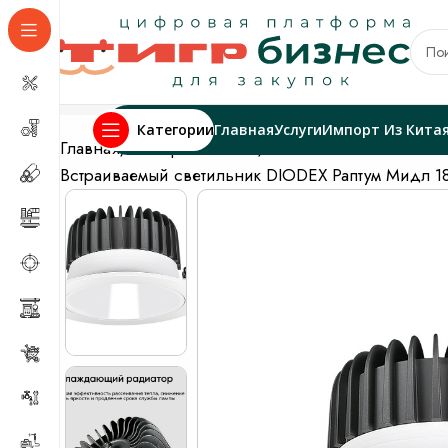
Категории
Главная
Услуги
Импорт Из Кита
Главная
Электрика и свет
Светильники и компле
Встраиваемый светильник DIODEX Раптум Мидл 1