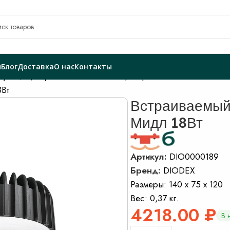
я
Блог
Доставка
О нас
Контакты
ктующие
Торговые светильники
Встраиваемые светильник
8Вт
Встраиваемый
Мидл 18Вт
Артикул:
DIO0000189
Бренд:
DIODEX
Размеры: 140 x 75 x 120
Вес: 0,37 кг.
4218.00
₽
В 