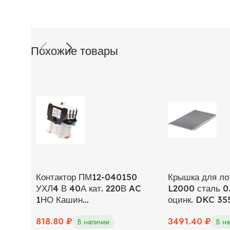
Похожие товары
Контактор ПМ12-040150
Крышка для ло
УХЛ4 В 40А кат. 220В AC
L2000 сталь 0
1НО Кашин
оцинк. DKC 35
050150100ВВ220000010
818.80
₽
3491.40
₽
В наличии
В н