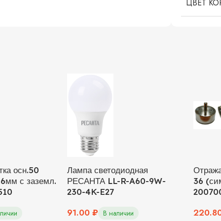
ЦВЕТ КО
тка осн.50
Лампа светодиодная
Отраж
.6мм с заземл.
РЕСАНТА LL-R-A60-9W-
36 (си
510
230-4K-E27
20070
91.00
₽
220.8
аличии
В наличии